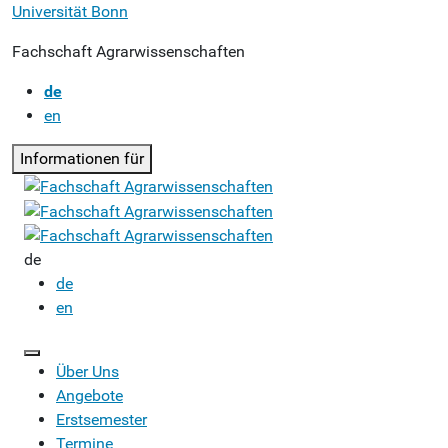
Universität Bonn
Fachschaft Agrarwissenschaften
de
en
Informationen für
de
de
en
Über Uns
Angebote
Erstsemester
Termine